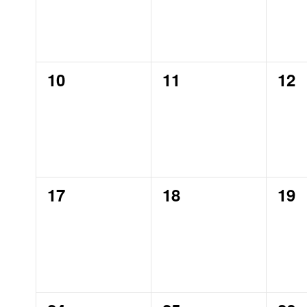
0
0
0
10
11
12
events,
events,
eve
0
0
0
17
18
19
events,
events,
eve