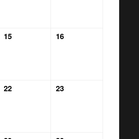
0
0
15
16
events,
events,
0
0
22
23
events,
events,