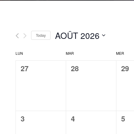
AOÛT 2026
Today
Select
date.
Calendar
LUN
MAR
MER
of
0
0
0
27
28
29
Events
events,
events,
eve
0
0
0
3
4
5
events,
events,
eve