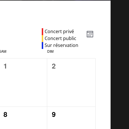
Views
Event
Concert privé
MONTH
Views
Concert public
Navigation
Navigation
Sur réservation
SAM
DIM
0
0
1
2
events,
events,
0
0
8
9
events,
events,