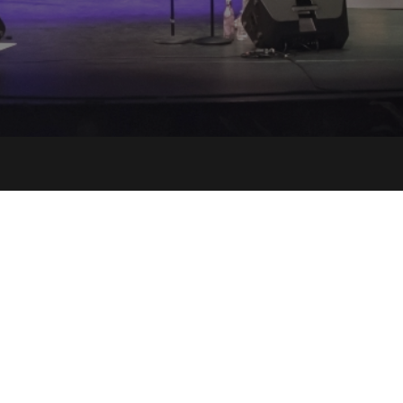
t – Donneryz’arts