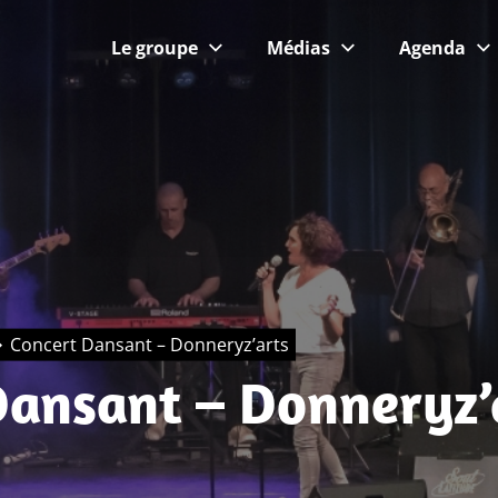
UDE
Le groupe
Médias
Agenda
Concert Dansant – Donneryz’arts
Dansant – Donneryz’