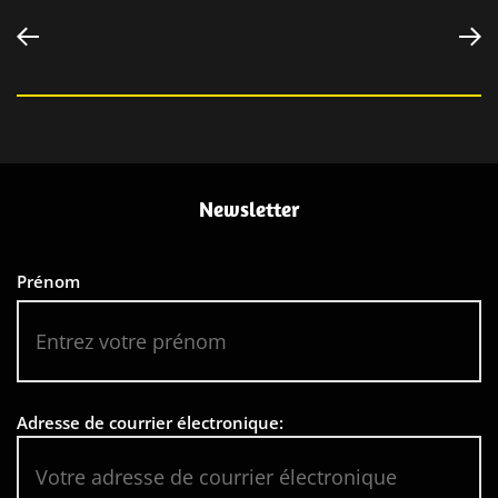
Navigation
Previous
N
post:
po
de
l’article
Newsletter
Prénom
Adresse de courrier électronique: